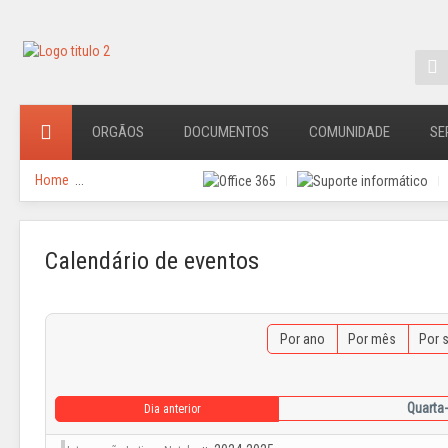
ORGÃOS
DOCUMENTOS
COMUNIDADE
SE
Home
...
Calendário de eventos
Por ano
Por mês
Por 
Quarta-
Dia anterior