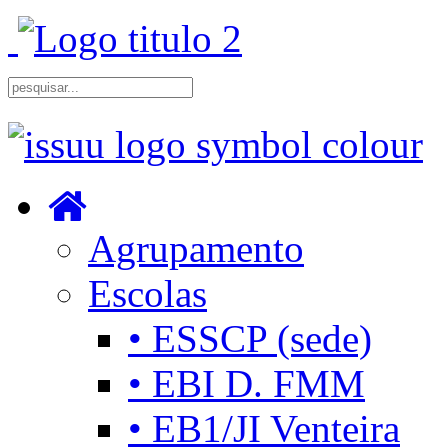
Agrupamento
Escolas
• ESSCP (sede)
• EBI D. FMM
• EB1/JI Venteira