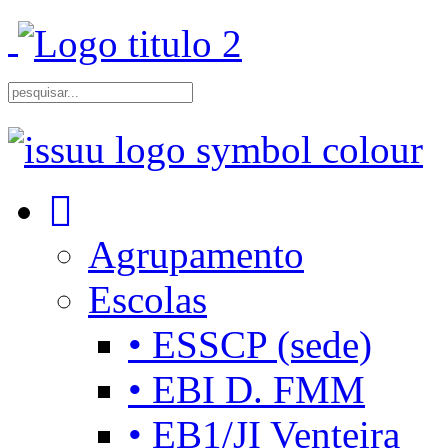
Agrupamento
Escolas
• ESSCP (sede)
• EBI D. FMM
• EB1/JI Venteira