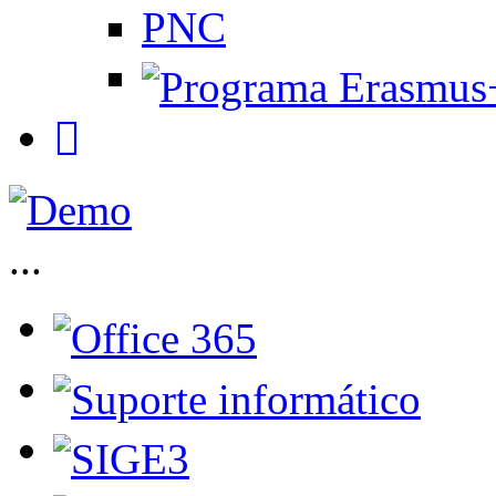
PNC
...