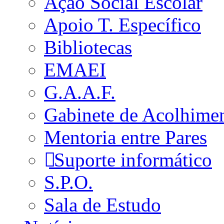
Ação Social Escolar
Apoio T. Específico
Bibliotecas
EMAEI
G.A.A.F.
Gabinete de Acolhime
Mentoria entre Pares
Suporte informático
S.P.O.
Sala de Estudo