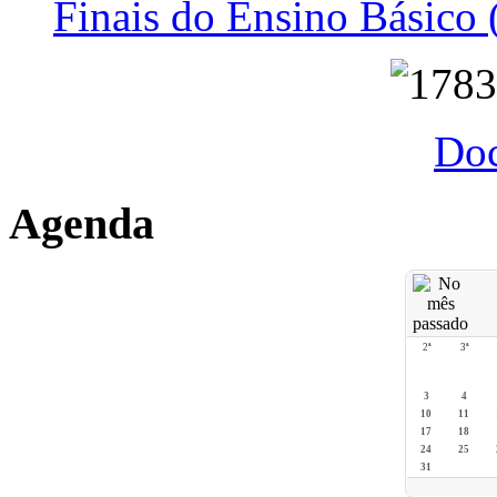
Finais do Ensino Básico 
Do
Agenda
2ª
3ª
3
4
10
11
17
18
24
25
31