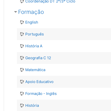
Coordenação DT 2º/3º Ciclo
Formação
English
Português
História A
Geografia C 12
Matemática
Apoio Educativo
Formação - Inglês
História