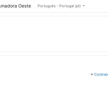
Amadora Oeste
Português - Portugal ‎(pt)‎
o de Escolas de Amadora
Contrai