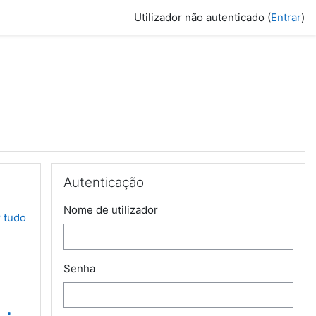
Utilizador não autenticado (
Entrar
)
 Oeste
Ignorar Autenticação
Autenticação
Nome de utilizador
r tudo
Senha