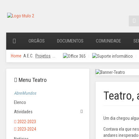
ORGÃOS
DOCUMENTOS
COMUNIDADE
SE
Home
A.E.C.
Projetos
...
Menu Teatro
Teatro, 
AbreMundos
Elenco
Atividades
Um dia chegou algué
2022-2023
Contava ela que nes
2023-2024
andares inesperados