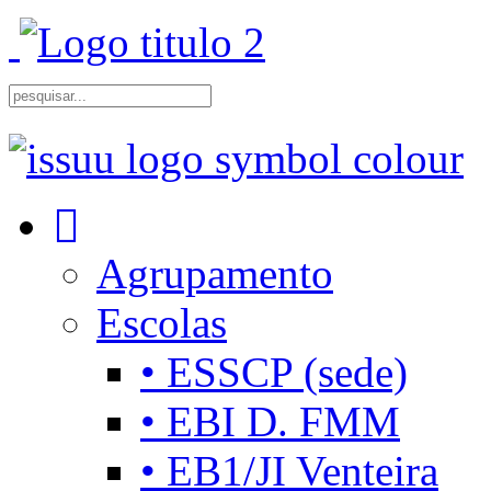
Agrupamento
Escolas
• ESSCP (sede)
• EBI D. FMM
• EB1/JI Venteira