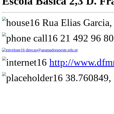
Escola Básica 2,3 D. F
Rua Elias Garci
21 492 96 8
direcao@aeamadoraoeste.edu.pt
http://www.dfm
38.760849, 