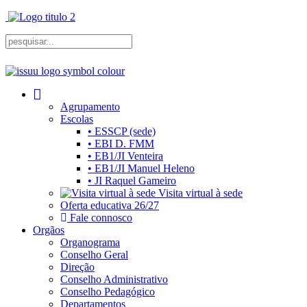
Agrupamento
Escolas
• ESSCP (sede)
• EBI D. FMM
• EB1/JI Venteira
• EB1/JI Manuel Heleno
• JI Raquel Gameiro
Visita virtual à sede
Oferta educativa 26/27
Fale connosco
Orgãos
Organograma
Conselho Geral
Direção
Conselho Administrativo
Conselho Pedagógico
Departamentos