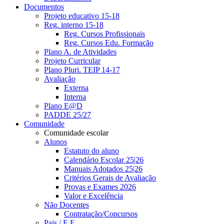
Documentos
Projeto educativo 15-18
Reg. interno 15-18
Reg. Cursos Profissionais
Reg. Cursos Edu. Formação
Plano A. de Atividades
Projeto Curricular
Plano Pluri. TEIP 14-17
Avaliação
Externa
Interna
Plano E@D
PADDE 25/27
Comunidade
Comunidade escolar
Alunos
Estatuto do aluno
Calendário Escolar 25|26
Manuais Adotados 25|26
Critérios Gerais de Avaliação
Provas e Exames 2026
Valor e Excelência
Não Docentes
Contratação/Concursos
Pais / E.E.