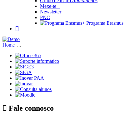
Grupo de teatro
AbreMundos
Mexe-te +
Newsletter
PNC
Programa Erasmus+
Home
...
Fale connosco