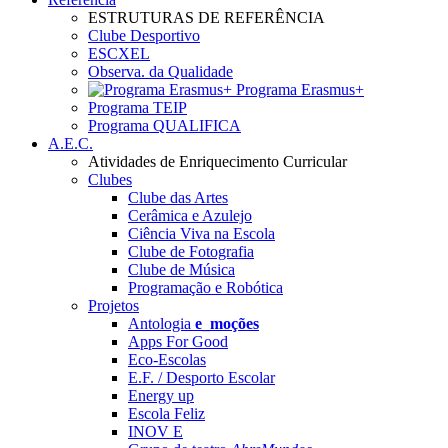
ESTRUTURAS DE REFERÊNCIA
Clube Desportivo
ESCXEL
Observa. da Qualidade
Programa Erasmus+
Programa TEIP
Programa QUALIFICA
A.E.C.
Atividades de Enriquecimento Curricular
Clubes
Clube das Artes
Cerâmica e Azulejo
Ciência Viva na Escola
Clube de Fotografia
Clube de Música
Programação e Robótica
Projetos
Antologia
e_moções
Apps For Good
Eco-Escolas
E.F. / Desporto Escolar
Energy up
Escola Feliz
INOV E