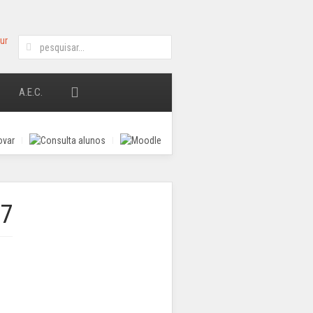
A.E.C.
27