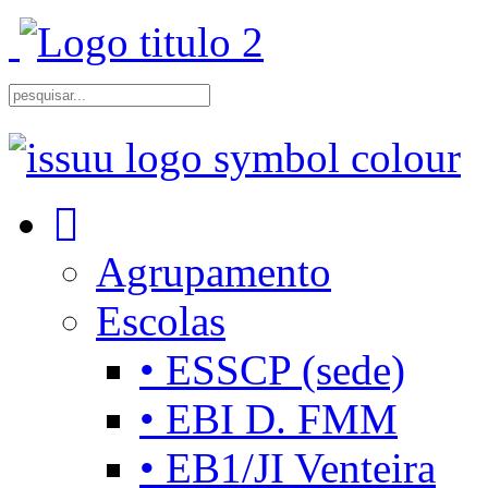
Agrupamento
Escolas
• ESSCP (sede)
• EBI D. FMM
• EB1/JI Venteira