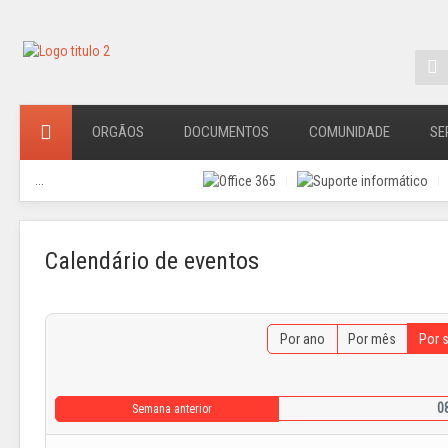
ORGÃOS
DOCUMENTOS
COMUNIDADE
SE
...
Calendário de eventos
Por ano
Por mês
Por 
08
Semana anterior