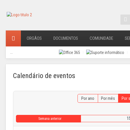
ORGÃOS
DOCUMENTOS
COMUNIDADE
SE
...
Calendário de eventos
Por ano
Por mês
Por 
15
Semana anterior