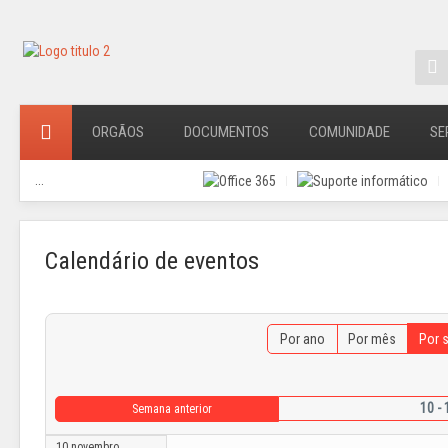
ORGÃOS
DOCUMENTOS
COMUNIDADE
SE
...
Calendário de eventos
Por ano
Por mês
Por 
10 -
Semana anterior
10 novembro