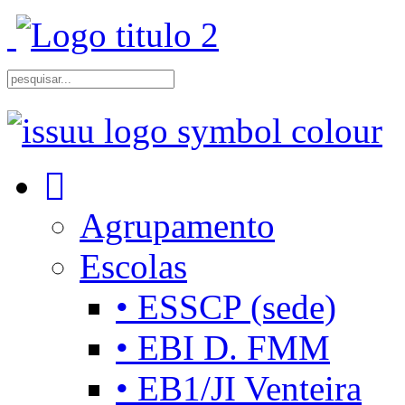
Agrupamento
Escolas
• ESSCP (sede)
• EBI D. FMM
• EB1/JI Venteira