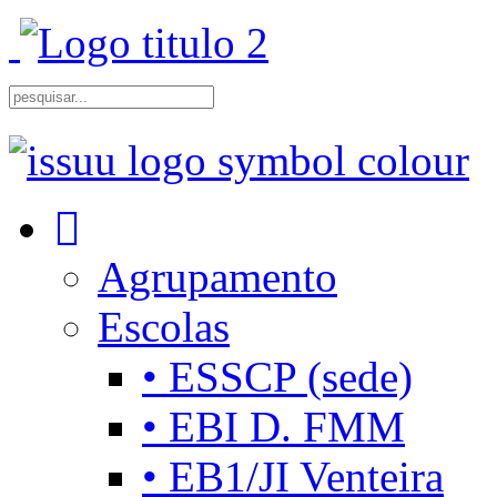
Agrupamento
Escolas
• ESSCP (sede)
• EBI D. FMM
• EB1/JI Venteira