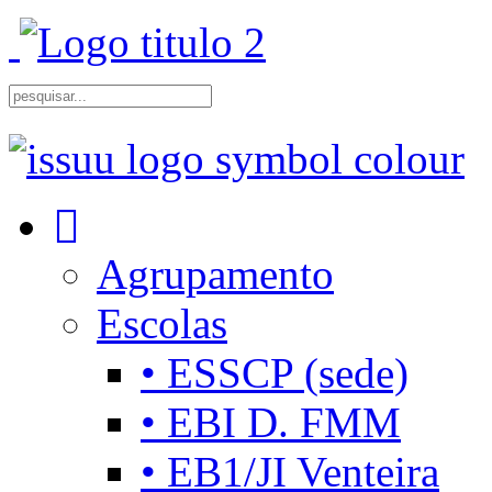
Agrupamento
Escolas
• ESSCP (sede)
• EBI D. FMM
• EB1/JI Venteira