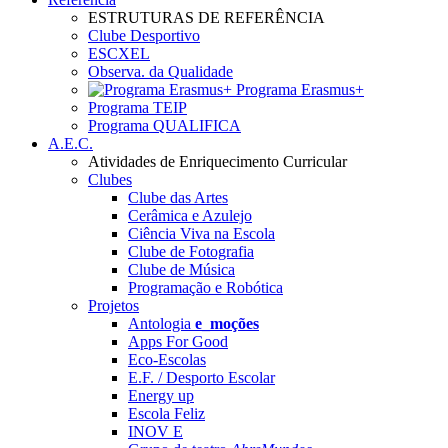
ESTRUTURAS DE REFERÊNCIA
Clube Desportivo
ESCXEL
Observa. da Qualidade
Programa Erasmus+
Programa TEIP
Programa QUALIFICA
A.E.C.
Atividades de Enriquecimento Curricular
Clubes
Clube das Artes
Cerâmica e Azulejo
Ciência Viva na Escola
Clube de Fotografia
Clube de Música
Programação e Robótica
Projetos
Antologia
e_moções
Apps For Good
Eco-Escolas
E.F. / Desporto Escolar
Energy up
Escola Feliz
INOV E