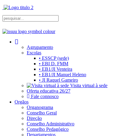
Agrupamento
Escolas
• ESSCP (sede)
• EBI D. FMM
• EB1/JI Venteira
• EB1/JI Manuel Heleno
• JI Raquel Gameiro
Visita virtual à sede
Oferta educativa 26/27
Fale connosco
Orgãos
Organograma
Conselho Geral
Direção
Conselho Administrativo
Conselho Pedagógico
Departamentos