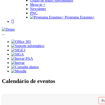
Grupo de teatro
AbreMundos
Mexe-te +
Newsletter
PNC
Programa Erasmus+
...
Calendário de eventos
Po