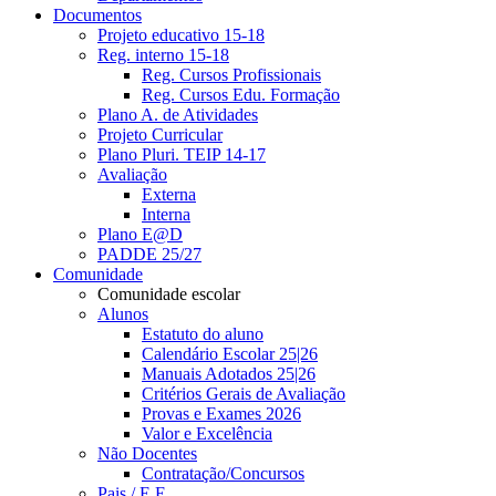
Documentos
Projeto educativo 15-18
Reg. interno 15-18
Reg. Cursos Profissionais
Reg. Cursos Edu. Formação
Plano A. de Atividades
Projeto Curricular
Plano Pluri. TEIP 14-17
Avaliação
Externa
Interna
Plano E@D
PADDE 25/27
Comunidade
Comunidade escolar
Alunos
Estatuto do aluno
Calendário Escolar 25|26
Manuais Adotados 25|26
Critérios Gerais de Avaliação
Provas e Exames 2026
Valor e Excelência
Não Docentes
Contratação/Concursos
Pais / E.E.