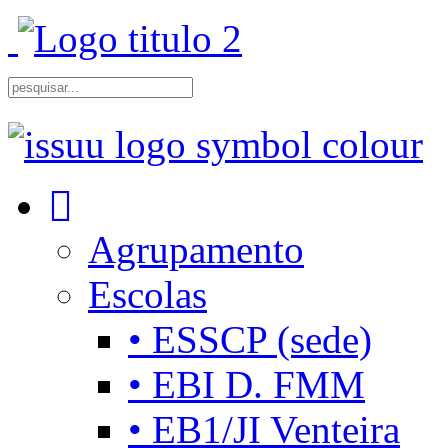
Agrupamento
Escolas
• ESSCP (sede)
• EBI D. FMM
• EB1/JI Venteira