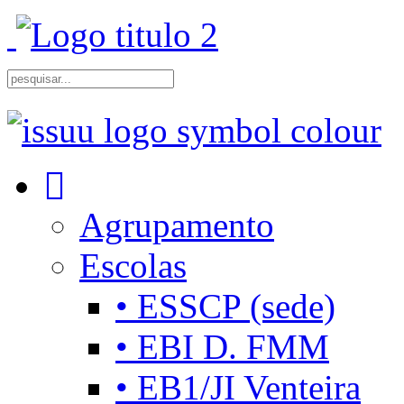
Agrupamento
Escolas
• ESSCP (sede)
• EBI D. FMM
• EB1/JI Venteira