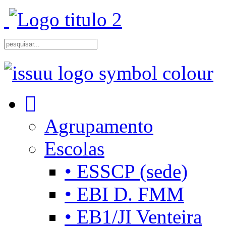
Agrupamento
Escolas
• ESSCP (sede)
• EBI D. FMM
• EB1/JI Venteira