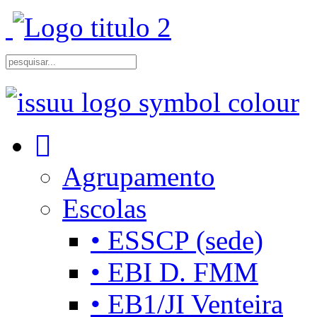
Agrupamento
Escolas
• ESSCP (sede)
• EBI D. FMM
• EB1/JI Venteira