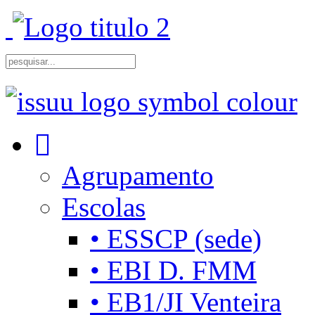
Agrupamento
Escolas
• ESSCP (sede)
• EBI D. FMM
• EB1/JI Venteira