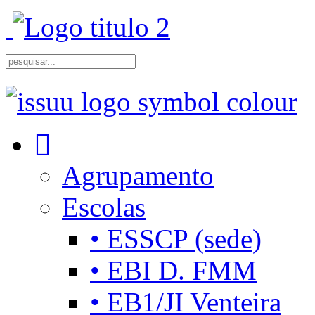
Agrupamento
Escolas
• ESSCP (sede)
• EBI D. FMM
• EB1/JI Venteira