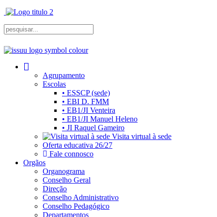
Agrupamento
Escolas
• ESSCP (sede)
• EBI D. FMM
• EB1/JI Venteira
• EB1/JI Manuel Heleno
• JI Raquel Gameiro
Visita virtual à sede
Oferta educativa 26/27
Fale connosco
Orgãos
Organograma
Conselho Geral
Direção
Conselho Administrativo
Conselho Pedagógico
Departamentos