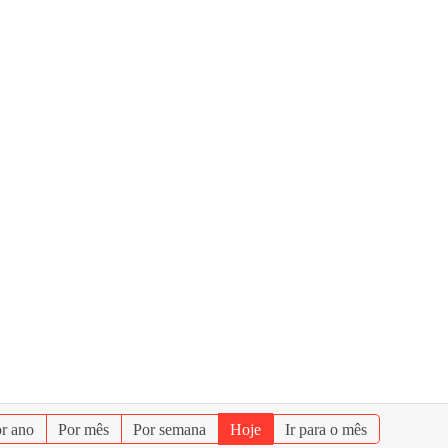
r ano
Por mês
Por semana
Hoje
Ir para o mês