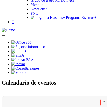
Grupo de teatro
AbreMundos
Mexe-te +
Newsletter
PNC
Programa Erasmus+
...
Calendário de eventos
Po