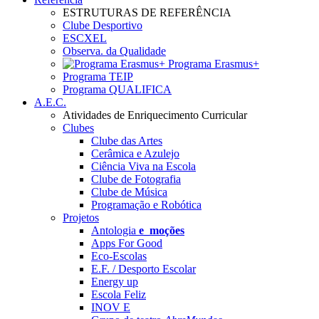
ESTRUTURAS DE REFERÊNCIA
Clube Desportivo
ESCXEL
Observa. da Qualidade
Programa Erasmus+
Programa TEIP
Programa QUALIFICA
A.E.C.
Atividades de Enriquecimento Curricular
Clubes
Clube das Artes
Cerâmica e Azulejo
Ciência Viva na Escola
Clube de Fotografia
Clube de Música
Programação e Robótica
Projetos
Antologia
e_moções
Apps For Good
Eco-Escolas
E.F. / Desporto Escolar
Energy up
Escola Feliz
INOV E