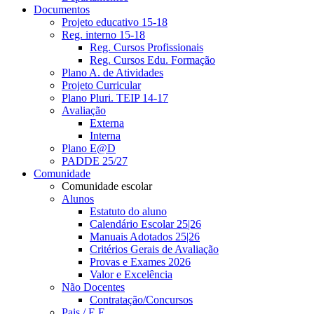
Documentos
Projeto educativo 15-18
Reg. interno 15-18
Reg. Cursos Profissionais
Reg. Cursos Edu. Formação
Plano A. de Atividades
Projeto Curricular
Plano Pluri. TEIP 14-17
Avaliação
Externa
Interna
Plano E@D
PADDE 25/27
Comunidade
Comunidade escolar
Alunos
Estatuto do aluno
Calendário Escolar 25|26
Manuais Adotados 25|26
Critérios Gerais de Avaliação
Provas e Exames 2026
Valor e Excelência
Não Docentes
Contratação/Concursos
Pais / E.E.