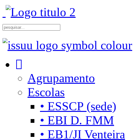
Agrupamento
Escolas
• ESSCP (sede)
• EBI D. FMM
• EB1/JI Venteira