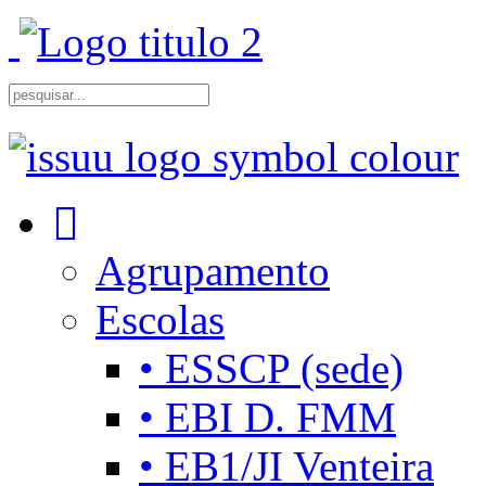
Agrupamento
Escolas
• ESSCP (sede)
• EBI D. FMM
• EB1/JI Venteira