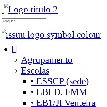
Agrupamento
Escolas
• ESSCP (sede)
• EBI D. FMM
• EB1/JI Venteira