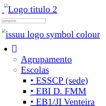
Agrupamento
Escolas
• ESSCP (sede)
• EBI D. FMM
• EB1/JI Venteira