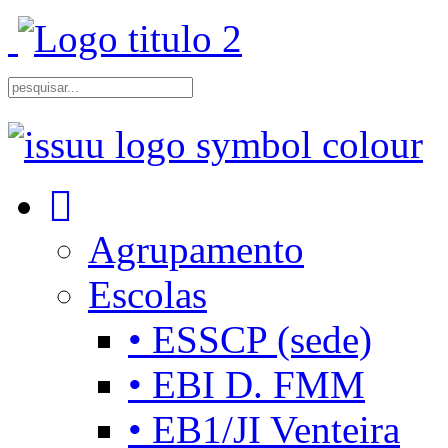
Agrupamento
Escolas
• ESSCP (sede)
• EBI D. FMM
• EB1/JI Venteira