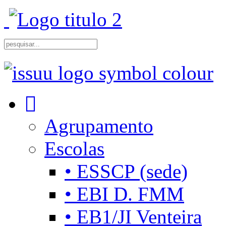
Agrupamento
Escolas
• ESSCP (sede)
• EBI D. FMM
• EB1/JI Venteira