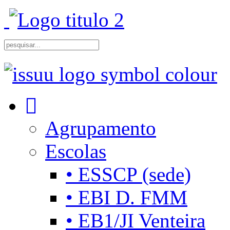
Agrupamento
Escolas
• ESSCP (sede)
• EBI D. FMM
• EB1/JI Venteira