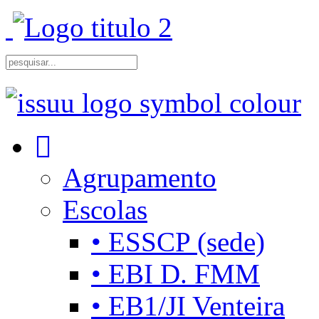
Agrupamento
Escolas
• ESSCP (sede)
• EBI D. FMM
• EB1/JI Venteira