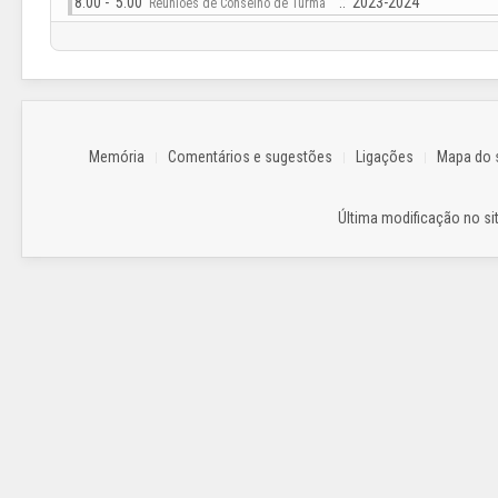
8:00 - 5:00
:: 2023-2024
Reuniões de Conselho de Turma
Memória
Comentários e sugestões
Ligações
Mapa do s
Última modificação no sit