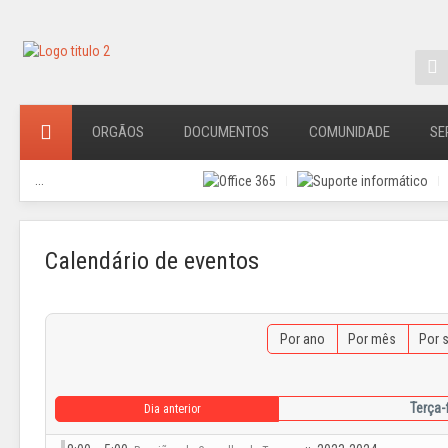
ORGÃOS
DOCUMENTOS
COMUNIDADE
SE
...
Calendário de eventos
Por ano
Por mês
Por 
Terça-
Dia anterior