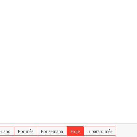
r ano
Por mês
Por semana
Hoje
Ir para o mês