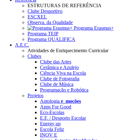
ESTRUTURAS DE REFERÊNCIA
Clube Desportivo
ESCXEL
Observa. da Qualidade
Programa Erasmus+
Programa TEIP
Programa QUALIFICA
A.E.C.
Atividades de Enriquecimento Curricular
Clubes
Clube das Artes
Cerâmica e Azulejo
Ciência Viva na Escola
Clube de Fotografia
Clube de Música
Programação e Robótica
Projetos
Antologia
e_moções
Apps For Good
Eco-Escolas
E.F. / Desporto Escolar
Energy up
Escola Feliz
INOV E