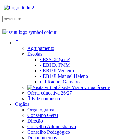
Agrupamento
Escolas
• ESSCP (sede)
• EBI D. FMM
• EB1/JI Venteira
• EB1/JI Manuel Heleno
• JI Raquel Gameiro
Visita virtual à sede
Oferta educativa 26/27
Fale connosco
Orgãos
Organograma
Conselho Geral
Direção
Conselho Administrativo
Conselho Pedagógico
Departamentos