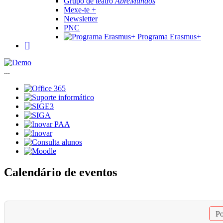
Grupo de teatro
AbreMundos
Mexe-te +
Newsletter
PNC
Programa Erasmus+
...
Calendário de eventos
Po