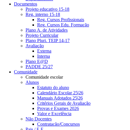
Documentos
Projeto educativo 15-18
Reg. interno 15-18
Reg. Cursos Profissionais
Reg. Cursos Edu. Formação
Plano A. de Atividades
Projeto Curricular
Plano Pluri. TEIP 14-17
Avaliação
Externa
Interna
Plano E@D
PADDE 25/27
Comunidade
Comunidade escolar
Alunos
Estatuto do aluno
Calendário Escolar 25|26
Manuais Adotados 25|26
Critérios Gerais de Avaliação
Provas e Exames 2026
Valor e Excelência
Não Docentes
Contratação/Concursos
Pais / E.E.