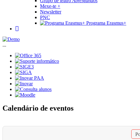
Grupo de teatro
AbreMundos
Mexe-te +
Newsletter
PNC
Programa Erasmus+
...
Calendário de eventos
Po