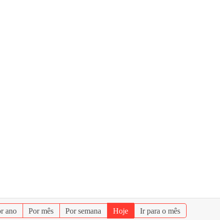
r ano
Por mês
Por semana
Hoje
Ir para o mês