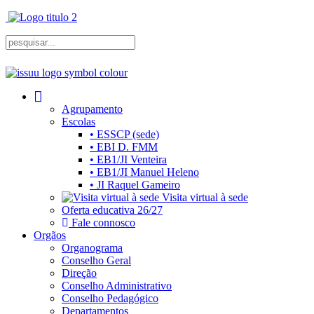
Agrupamento
Escolas
• ESSCP (sede)
• EBI D. FMM
• EB1/JI Venteira
• EB1/JI Manuel Heleno
• JI Raquel Gameiro
Visita virtual à sede
Oferta educativa 26/27
Fale connosco
Orgãos
Organograma
Conselho Geral
Direção
Conselho Administrativo
Conselho Pedagógico
Departamentos