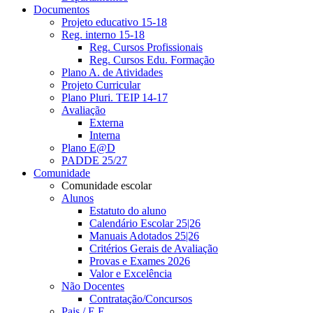
Documentos
Projeto educativo 15-18
Reg. interno 15-18
Reg. Cursos Profissionais
Reg. Cursos Edu. Formação
Plano A. de Atividades
Projeto Curricular
Plano Pluri. TEIP 14-17
Avaliação
Externa
Interna
Plano E@D
PADDE 25/27
Comunidade
Comunidade escolar
Alunos
Estatuto do aluno
Calendário Escolar 25|26
Manuais Adotados 25|26
Critérios Gerais de Avaliação
Provas e Exames 2026
Valor e Excelência
Não Docentes
Contratação/Concursos
Pais / E.E.