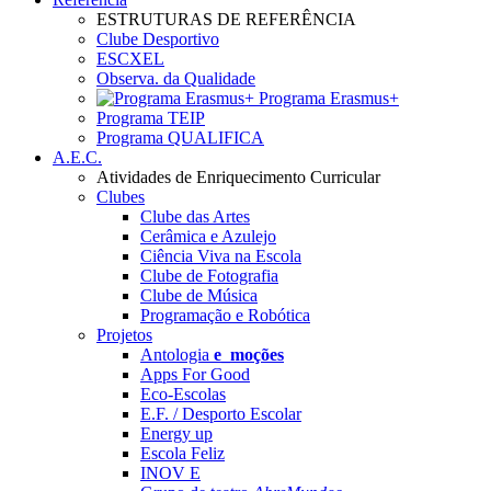
ESTRUTURAS DE REFERÊNCIA
Clube Desportivo
ESCXEL
Observa. da Qualidade
Programa Erasmus+
Programa TEIP
Programa QUALIFICA
A.E.C.
Atividades de Enriquecimento Curricular
Clubes
Clube das Artes
Cerâmica e Azulejo
Ciência Viva na Escola
Clube de Fotografia
Clube de Música
Programação e Robótica
Projetos
Antologia
e_moções
Apps For Good
Eco-Escolas
E.F. / Desporto Escolar
Energy up
Escola Feliz
INOV E