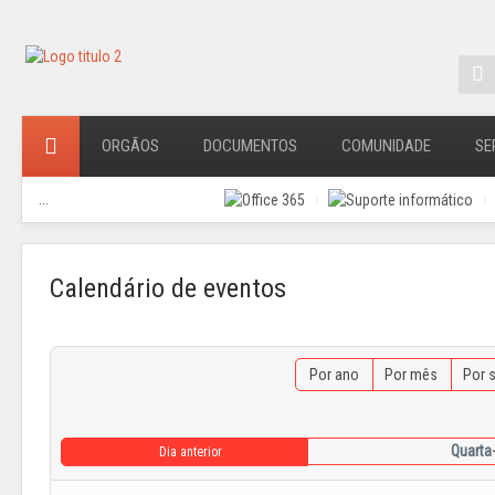
ORGÃOS
DOCUMENTOS
COMUNIDADE
SE
...
Calendário de eventos
Por ano
Por mês
Por 
Quarta
Dia anterior