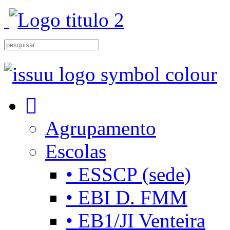
Agrupamento
Escolas
• ESSCP (sede)
• EBI D. FMM
• EB1/JI Venteira