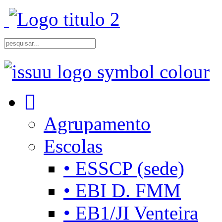
Agrupamento
Escolas
• ESSCP (sede)
• EBI D. FMM
• EB1/JI Venteira