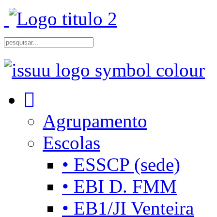
Agrupamento
Escolas
• ESSCP (sede)
• EBI D. FMM
• EB1/JI Venteira