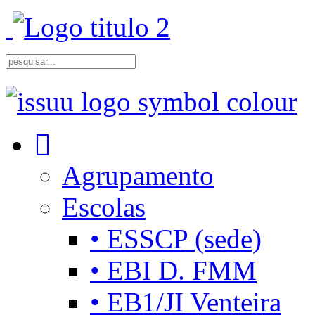
Agrupamento
Escolas
• ESSCP (sede)
• EBI D. FMM
• EB1/JI Venteira