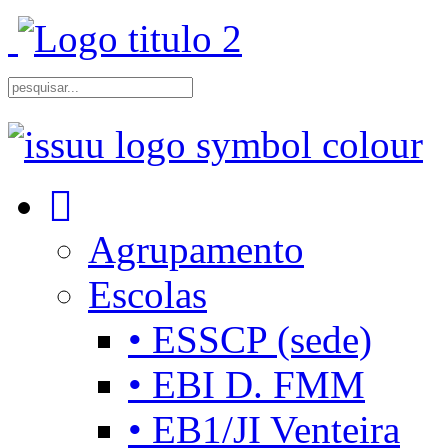
Agrupamento
Escolas
• ESSCP (sede)
• EBI D. FMM
• EB1/JI Venteira