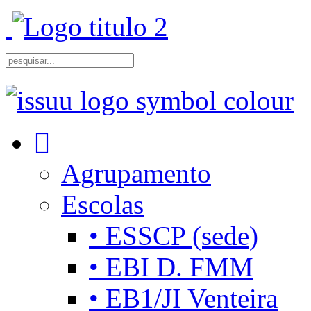
Agrupamento
Escolas
• ESSCP (sede)
• EBI D. FMM
• EB1/JI Venteira