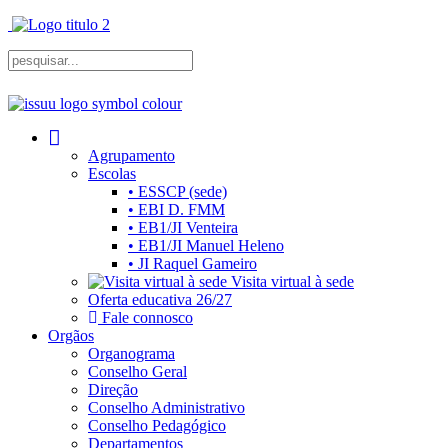
Agrupamento
Escolas
• ESSCP (sede)
• EBI D. FMM
• EB1/JI Venteira
• EB1/JI Manuel Heleno
• JI Raquel Gameiro
Visita virtual à sede
Oferta educativa 26/27
Fale connosco
Orgãos
Organograma
Conselho Geral
Direção
Conselho Administrativo
Conselho Pedagógico
Departamentos