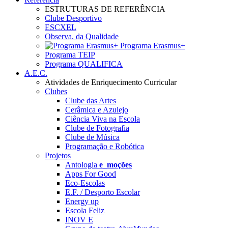
ESTRUTURAS DE REFERÊNCIA
Clube Desportivo
ESCXEL
Observa. da Qualidade
Programa Erasmus+
Programa TEIP
Programa QUALIFICA
A.E.C.
Atividades de Enriquecimento Curricular
Clubes
Clube das Artes
Cerâmica e Azulejo
Ciência Viva na Escola
Clube de Fotografia
Clube de Música
Programação e Robótica
Projetos
Antologia
e_moções
Apps For Good
Eco-Escolas
E.F. / Desporto Escolar
Energy up
Escola Feliz
INOV E