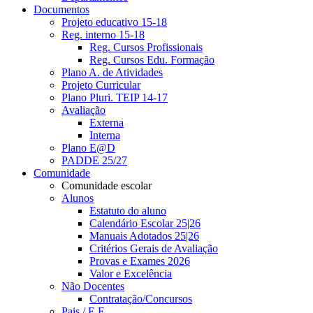
Documentos
Projeto educativo 15-18
Reg. interno 15-18
Reg. Cursos Profissionais
Reg. Cursos Edu. Formação
Plano A. de Atividades
Projeto Curricular
Plano Pluri. TEIP 14-17
Avaliação
Externa
Interna
Plano E@D
PADDE 25/27
Comunidade
Comunidade escolar
Alunos
Estatuto do aluno
Calendário Escolar 25|26
Manuais Adotados 25|26
Critérios Gerais de Avaliação
Provas e Exames 2026
Valor e Excelência
Não Docentes
Contratação/Concursos
Pais / E.E.