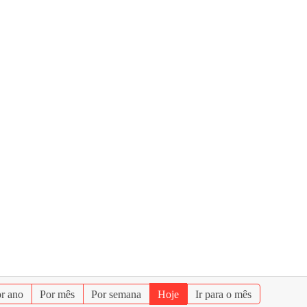
r ano
Por mês
Por semana
Hoje
Ir para o mês