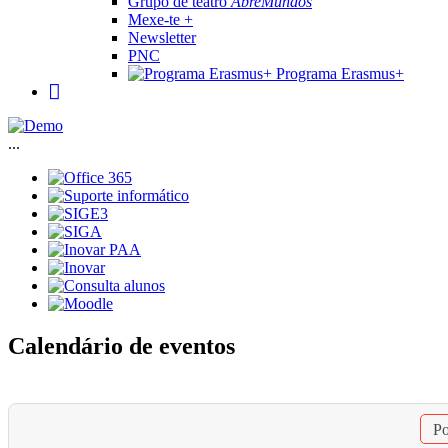
Grupo de teatro
AbreMundos
Mexe-te +
Newsletter
PNC
Programa Erasmus+
...
Calendário de eventos
Po