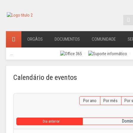
ORGÃOS
DOCUMENTOS
COMUNIDADE
SE
...
Calendário de eventos
Por ano
Por mês
Por 
Domin
Dia anterior