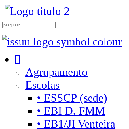
Agrupamento
Escolas
• ESSCP (sede)
• EBI D. FMM
• EB1/JI Venteira