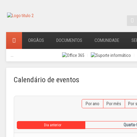
ORGÃOS
DOCUMENTOS
COMUNIDADE
SE
...
Calendário de eventos
Por ano
Por mês
Por 
Quarta-
Dia anterior