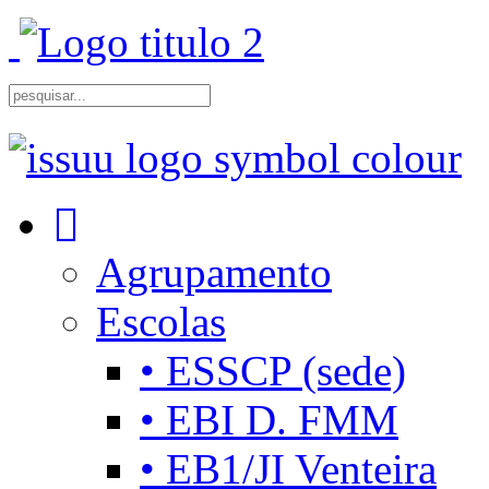
Agrupamento
Escolas
• ESSCP (sede)
• EBI D. FMM
• EB1/JI Venteira