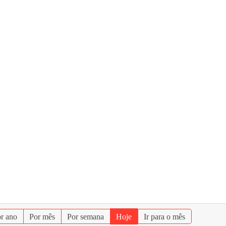
r ano
Por mês
Por semana
Hoje
Ir para o mês