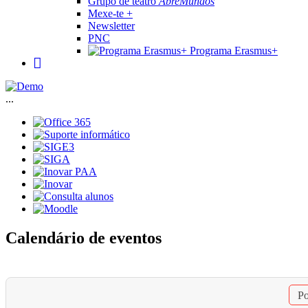
Grupo de teatro
AbreMundos
Mexe-te +
Newsletter
PNC
Programa Erasmus+
...
Calendário de eventos
Po