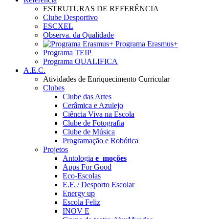
ESTRUTURAS DE REFERÊNCIA
Clube Desportivo
ESCXEL
Observa. da Qualidade
Programa Erasmus+
Programa TEIP
Programa QUALIFICA
A.E.C.
Atividades de Enriquecimento Curricular
Clubes
Clube das Artes
Cerâmica e Azulejo
Ciência Viva na Escola
Clube de Fotografia
Clube de Música
Programação e Robótica
Projetos
Antologia
e_moções
Apps For Good
Eco-Escolas
E.F. / Desporto Escolar
Energy up
Escola Feliz
INOV E