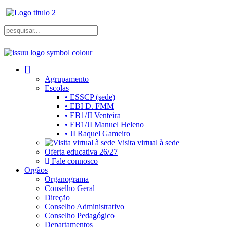
Agrupamento
Escolas
• ESSCP (sede)
• EBI D. FMM
• EB1/JI Venteira
• EB1/JI Manuel Heleno
• JI Raquel Gameiro
Visita virtual à sede
Oferta educativa 26/27
Fale connosco
Orgãos
Organograma
Conselho Geral
Direção
Conselho Administrativo
Conselho Pedagógico
Departamentos