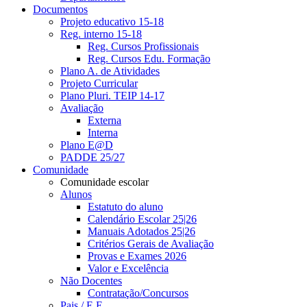
Documentos
Projeto educativo 15-18
Reg. interno 15-18
Reg. Cursos Profissionais
Reg. Cursos Edu. Formação
Plano A. de Atividades
Projeto Curricular
Plano Pluri. TEIP 14-17
Avaliação
Externa
Interna
Plano E@D
PADDE 25/27
Comunidade
Comunidade escolar
Alunos
Estatuto do aluno
Calendário Escolar 25|26
Manuais Adotados 25|26
Critérios Gerais de Avaliação
Provas e Exames 2026
Valor e Excelência
Não Docentes
Contratação/Concursos
Pais / E.E.