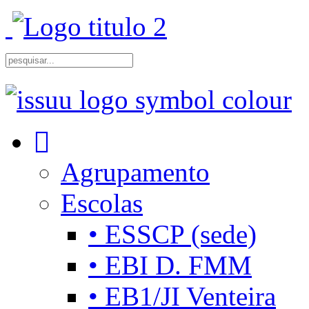
Agrupamento
Escolas
• ESSCP (sede)
• EBI D. FMM
• EB1/JI Venteira