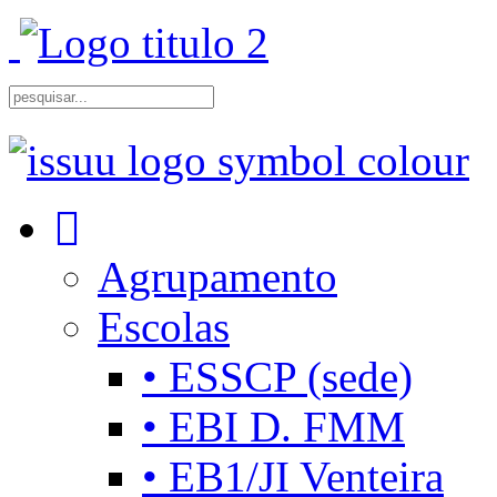
Agrupamento
Escolas
• ESSCP (sede)
• EBI D. FMM
• EB1/JI Venteira