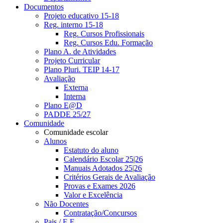
Documentos
Projeto educativo 15-18
Reg. interno 15-18
Reg. Cursos Profissionais
Reg. Cursos Edu. Formação
Plano A. de Atividades
Projeto Curricular
Plano Pluri. TEIP 14-17
Avaliação
Externa
Interna
Plano E@D
PADDE 25/27
Comunidade
Comunidade escolar
Alunos
Estatuto do aluno
Calendário Escolar 25|26
Manuais Adotados 25|26
Critérios Gerais de Avaliação
Provas e Exames 2026
Valor e Excelência
Não Docentes
Contratação/Concursos
Pais / E.E.