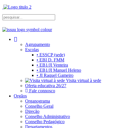
Agrupamento
Escolas
• ESSCP (sede)
• EBI D. FMM
• EB1/JI Venteira
• EB1/JI Manuel Heleno
• JI Raquel Gameiro
Visita virtual à sede
Oferta educativa 26/27
Fale connosco
Orgãos
Organograma
Conselho Geral
Direção
Conselho Administrativo
Conselho Pedagógico
Departamentos