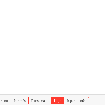
r ano
Por mês
Por semana
Hoje
Ir para o mês