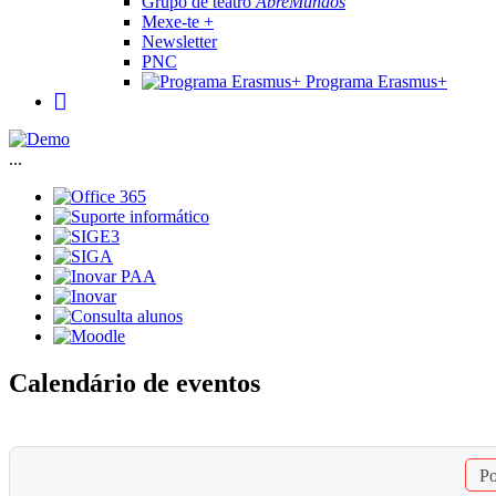
Grupo de teatro
AbreMundos
Mexe-te +
Newsletter
PNC
Programa Erasmus+
...
Calendário de eventos
Po