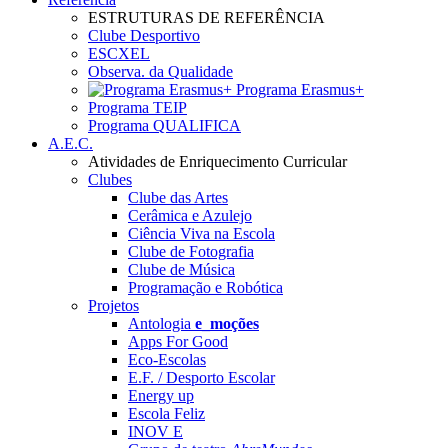
ESTRUTURAS DE REFERÊNCIA
Clube Desportivo
ESCXEL
Observa. da Qualidade
Programa Erasmus+
Programa TEIP
Programa QUALIFICA
A.E.C.
Atividades de Enriquecimento Curricular
Clubes
Clube das Artes
Cerâmica e Azulejo
Ciência Viva na Escola
Clube de Fotografia
Clube de Música
Programação e Robótica
Projetos
Antologia
e_moções
Apps For Good
Eco-Escolas
E.F. / Desporto Escolar
Energy up
Escola Feliz
INOV E